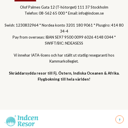
Olof Palmes Gata 12 (T-hötorget) 111 37 Stockholm
Telefon: 08-562 65 000 * Email: info@indcen.se
Swish: 1230832964 * Nordea konto 3201 180 9061 * Plusgiro: 414 80
34-4
Pay from overseas: IBAN SE97 9500 0099 6026 4148 0344 *
SWIFT/BIC: NDEASESS
Vi innehar IATA-licens och har ställt ut statlig resegaranti hos
Kammarkollegiet.
Skräddarsydda resor till Fj. Östern, Indiska Oceanen & Afrika.
Flygbokning till hela världen!