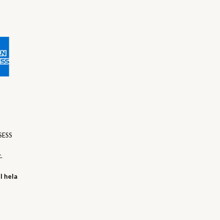
SESS
.
l hela