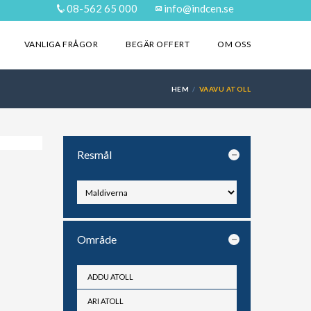
08-562 65 000
info@indcen.se
VANLIGA FRÅGOR
BEGÄR OFFERT
OM OSS
HEM
VAAVU ATOLL
Resmål
Område
ADDU ATOLL
ARI ATOLL