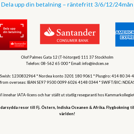
Dela upp din betalning – räntefritt 3/6/12/24mån
Olof Palmes Gata 12 (T-hötorget) 111 37 Stockholm
Telefon: 08-562 65 000 * Email: info@indcen.se
Swish: 1230832964 * Nordea konto 3201 180 9061 * Plusgiro: 414 80 34-4
 from overseas: IBAN SE97 9500 0099 6026 4148 0344 * SWIFT/BIC: NDEA
Vi innehar IATA-licens och har ställt ut statlig resegaranti hos Kammarkollegiet
darsydda resor till Fj. Östern, Indiska Oceanen & Afrika. Flygbokning til
världen!