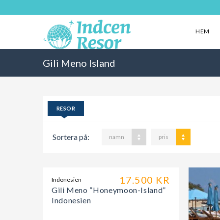
HEM
Gili Meno Island
RESOR
Sortera på:
namn
pris
17.500 KR
Indonesien
Gili Meno ”Honeymoon-Island”
Indonesien