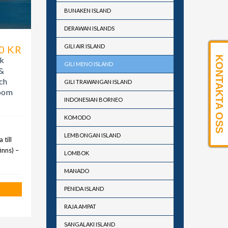
BUNAKEN ISLAND
DERAWAN ISLANDS
GILI AIR ISLAND
0 KR
KONTAKTA OSS
ak
GILI MENO ISLAND
 &
ch
GILI TRAWANGAN ISLAND
Room
INDONESIAN BORNEO
KOMODO
LEMBONGAN ISLAND
till
inns) –
LOMBOK
a
MANADO
PENIDA ISLAND
RAJA AMPAT
SANGALAKI ISLAND