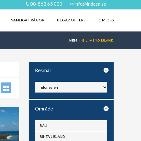
08-562 65 000
info@indcen.se
VANLIGA FRÅGOR
BEGÄR OFFERT
OM OSS
HEM
GILI MENO ISLAND
Resmål
Område
BALI
BINTAN ISLAND