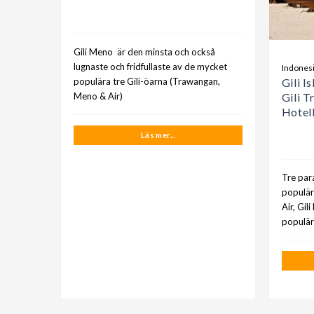
Gili Meno är den minsta och också
lugnaste och fridfullaste av de mycket
Indones
Gili I
populära tre Gili-öarna (Trawangan,
Gili T
Meno & Air)
Hotell
Läs mer...
Tre par
populär
Air, Gi
populär