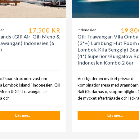
17.500 KR
19.80
ien
Indonesien
slands (Gili Air, Gili Meno &
Gili Trawangan Vila Omb
rawangan) Indonesien (6
(3*+) Lumbung Hut Room
)
Lombok Kila Senggigi Bea
(4*) Superior/Bungalow 
Indonesien Kombo 2 öar
adisöar strax nordväst om
Vi erbjuder en mycket prisvärd
a Lombok Island i Indonesien. Gili
kombinationsresa med grannöarna 
li Meno & Gili Trawangan är
Bali (Gudarnas ö, stoppmöjlighet f
a och
de mycket efterfrågade och läckr
Läs mer...
Läs mer...