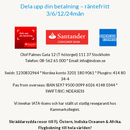
Dela upp din betalning – räntefritt
3/6/12/24mån
Olof Palmes Gata 12 (T-hötorget) 111 37 Stockholm
Telefon: 08-562 65 000 * Email: info@indcen.se
Swish: 1230832964 * Nordea konto 3201 180 9061 * Plusgiro: 414 80
34-4
Pay from overseas: IBAN SE97 9500 0099 6026 4148 0344 *
SWIFT/BIC: NDEASESS
Vi innehar IATA-licens och har ställt ut statlig resegaranti hos
Kammarkollegiet.
Skräddarsydda resor till Fj. Östern, Indiska Oceanen & Afrika.
Flygbokning till hela världen!