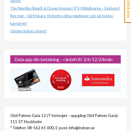
KONTAKTA OSS
Succé!
The Nautilus Beach & Ocean Houses (5*+) Maldiverna – Exklusivt
Res mer – bli friskare, förbättra dina relationer och nå högre i
karriären!
Upplev Kubas charm!
Dela upp din betalning – räntefritt 3/6/12/24mån
Olof Palmes Gata 12 (T-hötorget – uppgång Olof Palmes Gata)
111 37 Stockholm
* Telefon: 08-562 65 000, E-post: info@indcen.se