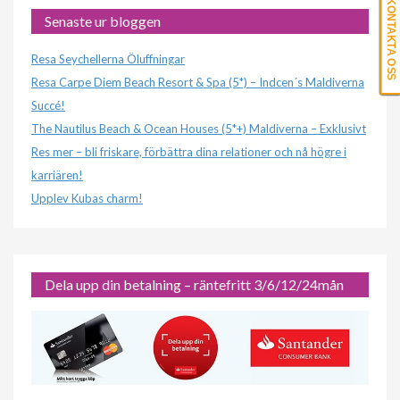
KONTAKTA OSS
Senaste ur bloggen
Resa Seychellerna Öluffningar
Resa Carpe Diem Beach Resort & Spa (5*) – Indcen´s Maldiverna
Succé!
The Nautilus Beach & Ocean Houses (5*+) Maldiverna – Exklusivt
Res mer – bli friskare, förbättra dina relationer och nå högre i
karriären!
Upplev Kubas charm!
Dela upp din betalning – räntefritt 3/6/12/24mån