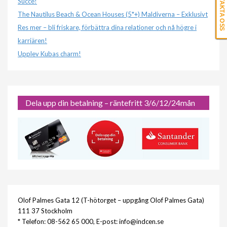
KONTAKTA OSS
Succé!
The Nautilus Beach & Ocean Houses (5*+) Maldiverna – Exklusivt
Res mer – bli friskare, förbättra dina relationer och nå högre i
karriären!
Upplev Kubas charm!
Dela upp din betalning – räntefritt 3/6/12/24mån
Olof Palmes Gata 12 (T-hötorget – uppgång Olof Palmes Gata)
111 37 Stockholm
* Telefon: 08-562 65 000, E-post: info@indcen.se