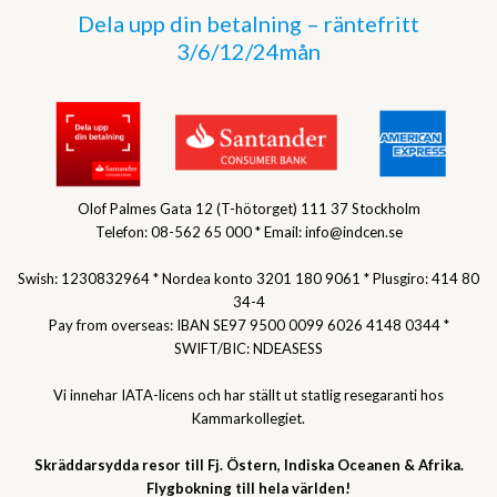
Dela upp din betalning – räntefritt
3/6/12/24mån
Olof Palmes Gata 12 (T-hötorget) 111 37 Stockholm
Telefon: 08-562 65 000 * Email: info@indcen.se
Swish: 1230832964 * Nordea konto 3201 180 9061 * Plusgiro: 414 80
34-4
Pay from overseas: IBAN SE97 9500 0099 6026 4148 0344 *
SWIFT/BIC: NDEASESS
Vi innehar IATA-licens och har ställt ut statlig resegaranti hos
Kammarkollegiet.
Skräddarsydda resor till Fj. Östern, Indiska Oceanen & Afrika.
Flygbokning till hela världen!