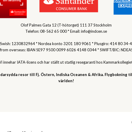
Olof Palmes Gata 12 (T-hötorget) 111 37 Stockholm
Telefon: 08-562 65 000 * Email: info@indcen.se
Swish: 1230832964 * Nordea konto 3201 180 9061 * Plusgiro: 414 80 34-4
 from overseas: IBAN SE97 9500 0099 6026 4148 0344 * SWIFT/BIC: NDEA
Vi innehar IATA-licens och har ställt ut statlig resegaranti hos Kammarkollegiet
darsydda resor till Fj. Östern, Indiska Oceanen & Afrika. Flygbokning til
världen!