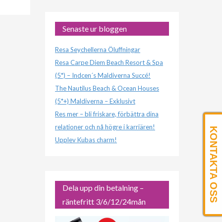
Senaste ur bloggen
Resa Seychellerna Öluffningar
Resa Carpe Diem Beach Resort & Spa
(5*) – Indcen´s Maldiverna Succé!
The Nautilus Beach & Ocean Houses
(5*+) Maldiverna – Exklusivt
Res mer – bli friskare, förbättra dina
relationer och nå högre i karriären!
KONTAKTA OSS
Upplev Kubas charm!
Dela upp din betalning –
räntefritt 3/6/12/24mån