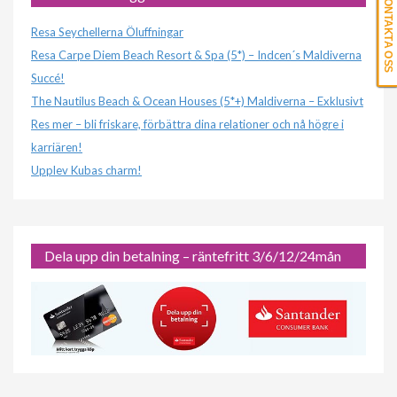
KONTAKTA OSS
Resa Seychellerna Öluffningar
Resa Carpe Diem Beach Resort & Spa (5*) – Indcen´s Maldiverna
Succé!
The Nautilus Beach & Ocean Houses (5*+) Maldiverna – Exklusivt
Res mer – bli friskare, förbättra dina relationer och nå högre i
karriären!
Upplev Kubas charm!
Dela upp din betalning – räntefritt 3/6/12/24mån