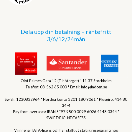
Dela upp din betalning – räntefritt
3/6/12/24mån
Olof Palmes Gata 12 (T-hötorget) 111 37 Stockholm
Telefon: 08-562 65 000 * Email: info@indcen.se
Swish: 1230832964 * Nordea konto 3201 180 9061 * Plusgiro: 414 80
34-4
Pay from overseas: IBAN SE97 9500 0099 6026 4148 0344 *
SWIFT/BIC: NDEASESS
Vi innehar IATA-licens och har ställt ut statlig resegaranti hos