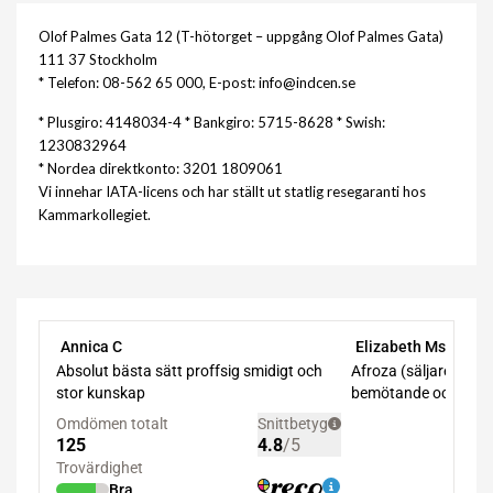
Olof Palmes Gata 12 (T-hötorget – uppgång Olof Palmes Gata)
111 37 Stockholm
* Telefon: 08-562 65 000, E-post: info@indcen.se
* Plusgiro: 4148034-4 * Bankgiro: 5715-8628 * Swish:
1230832964
* Nordea direktkonto: 3201 1809061
Vi innehar IATA-licens och har ställt ut statlig resegaranti hos
Kammarkollegiet.