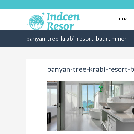
HEM
banyan-tree-krabi-resort-badrummen
banyan-tree-krabi-resort