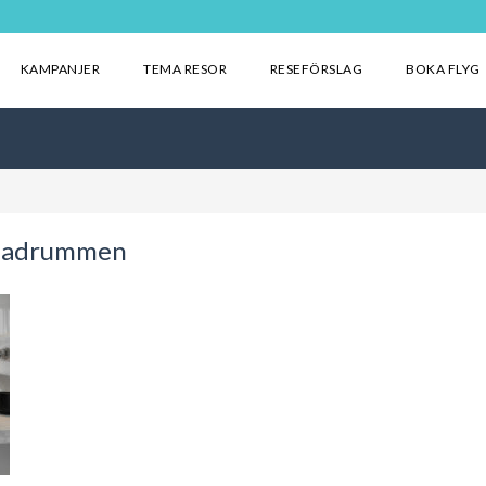
KAMPANJER
TEMA RESOR
RESEFÖRSLAG
BOKA FLYG
-badrummen