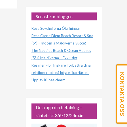
Senaste ur bloggen
Resa Seychellerna Öluffningar
Resa Carpe Diem Beach Resort & Spa
(5*) – Indcen´s Maldiverna Succé!
The Nautilus Beach & Ocean Houses
(5*+) Maldiverna – Exklusivt
Res mer – bli friskare, förbättra dina
relationer och nå högre i karriären!
KONTAKTA OSS
Upplev Kubas charm!
Dela upp din betalning –
räntefritt 3/6/12/24mån