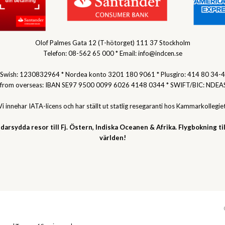
Olof Palmes Gata 12 (T-hötorget) 111 37 Stockholm
Telefon: 08-562 65 000 * Email: info@indcen.se
Swish: 1230832964 * Nordea konto 3201 180 9061 * Plusgiro: 414 80 34-4
 from overseas: IBAN SE97 9500 0099 6026 4148 0344 * SWIFT/BIC: NDEA
Vi innehar IATA-licens och har ställt ut statlig resegaranti hos Kammarkollegiet
darsydda resor till Fj. Östern, Indiska Oceanen & Afrika. Flygbokning til
världen!