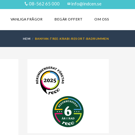
08-562 65 000
info@indcen.se
VANLIGA FRÅGOR
BEGÄR OFFERT
OM OSS
HEM
BANYAN-TREE-KRABI-RESORT-BADRUMMEN