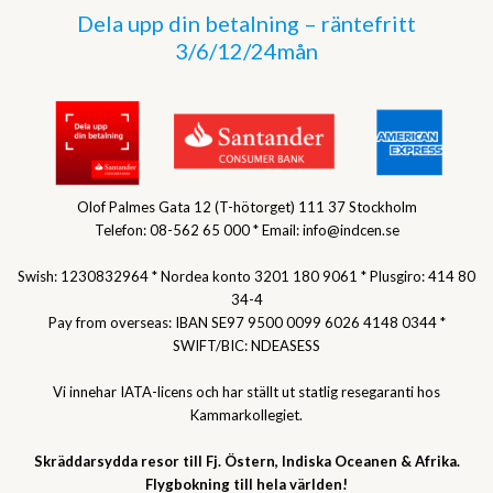
Dela upp din betalning – räntefritt
3/6/12/24mån
Olof Palmes Gata 12 (T-hötorget) 111 37 Stockholm
Telefon: 08-562 65 000 * Email: info@indcen.se
Swish: 1230832964 * Nordea konto 3201 180 9061 * Plusgiro: 414 80
34-4
Pay from overseas: IBAN SE97 9500 0099 6026 4148 0344 *
SWIFT/BIC: NDEASESS
Vi innehar IATA-licens och har ställt ut statlig resegaranti hos
Kammarkollegiet.
Skräddarsydda resor till Fj. Östern, Indiska Oceanen & Afrika.
Flygbokning till hela världen!