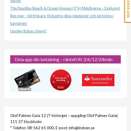
KONTAKTA OSS
Succé!
The Nautilus Beach & Ocean Houses (5*+) Maldiverna – Exklusivt
Res mer – bli friskare, förbättra dina relationer och nå högre i
karriären!
Upplev Kubas charm!
Dela upp din betalning – räntefritt 3/6/12/24mån
Olof Palmes Gata 12 (T-hötorget – uppgång Olof Palmes Gata)
111 37 Stockholm
* Telefon: 08-562 65 000, E-post: info@indcen.se