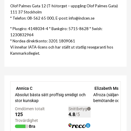
Olof Palmes Gata 12 (T-hötorget – uppgång Olof Palmes Gata)
111 37 Stockholm
* Telefon: 08-562 65 000, E-post: info@indcen.se
* Plusgiro: 4148034-4 * Bankgiro: 5715-8628 * Swish:
1230832964
* Nordea direktkonto: 3201 1809061
Vi innehar IATA-licens och har ställt ut statlig resegaranti hos
Kammarkollegiet.