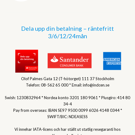
Dela upp din betalning – räntefritt
3/6/12/24mån
Olof Palmes Gata 12 (T-hötorget) 111 37 Stockholm
Telefon: 08-562 65 000 * Email: info@indcen.se
Swish: 1230832964 * Nordea konto 3201 180 9061 * Plusgiro: 414 80
34-4
Pay from overseas: IBAN SE97 9500 0099 6026 4148 0344 *
SWIFT/BIC: NDEASESS
Vi innehar IATA-licens och har ställt ut statlig resegaranti hos