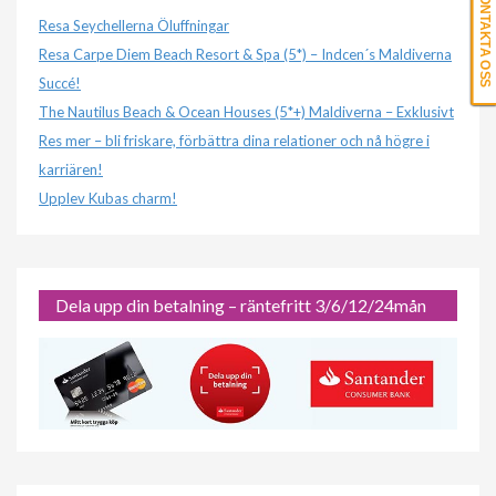
KONTAKTA OSS
Resa Seychellerna Öluffningar
Resa Carpe Diem Beach Resort & Spa (5*) – Indcen´s Maldiverna
Succé!
The Nautilus Beach & Ocean Houses (5*+) Maldiverna – Exklusivt
Res mer – bli friskare, förbättra dina relationer och nå högre i
karriären!
Upplev Kubas charm!
Dela upp din betalning – räntefritt 3/6/12/24mån