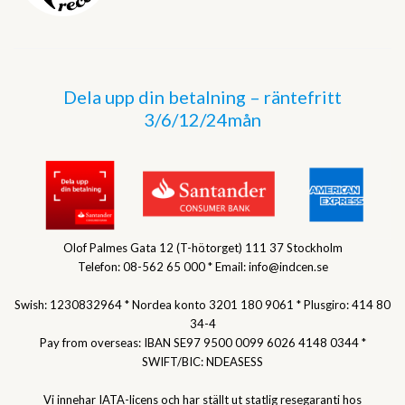
Dela upp din betalning – räntefritt
3/6/12/24mån
Olof Palmes Gata 12 (T-hötorget) 111 37 Stockholm
Telefon: 08-562 65 000 * Email: info@indcen.se
Swish: 1230832964 * Nordea konto 3201 180 9061 * Plusgiro: 414 80
34-4
Pay from overseas: IBAN SE97 9500 0099 6026 4148 0344 *
SWIFT/BIC: NDEASESS
Vi innehar IATA-licens och har ställt ut statlig resegaranti hos