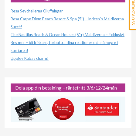
KONTAKTA OSS
Resa Seychellerna Öluffningar
Resa Carpe Diem Beach Resort & Spa (5*) – Indcen´s Maldiverna
Succé!
The Nautilus Beach & Ocean Houses (5*+) Maldiverna – Exklusivt
Res mer – bli friskare, förbättra dina relationer och nå högre i
karriären!
Upplev Kubas charm!
Dela upp din betalning – räntefritt 3/6/12/24mån