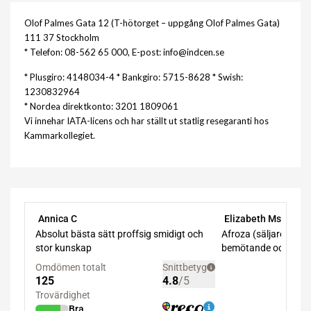
Olof Palmes Gata 12 (T-hötorget – uppgång Olof Palmes Gata)
111 37 Stockholm
* Telefon: 08-562 65 000, E-post: info@indcen.se
* Plusgiro: 4148034-4 * Bankgiro: 5715-8628 * Swish:
1230832964
* Nordea direktkonto: 3201 1809061
Vi innehar IATA-licens och har ställt ut statlig resegaranti hos
Kammarkollegiet.