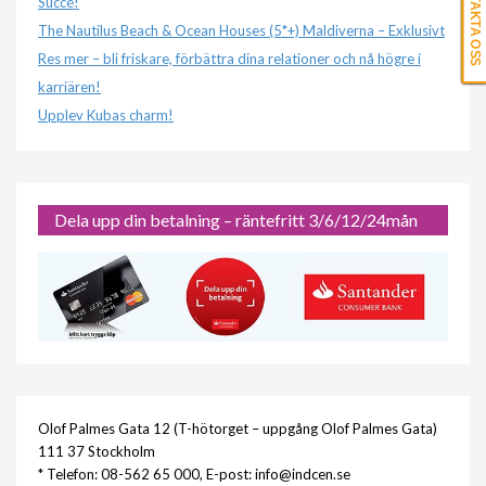
KONTAKTA OSS
Succé!
The Nautilus Beach & Ocean Houses (5*+) Maldiverna – Exklusivt
Res mer – bli friskare, förbättra dina relationer och nå högre i
karriären!
Upplev Kubas charm!
Dela upp din betalning – räntefritt 3/6/12/24mån
Olof Palmes Gata 12 (T-hötorget – uppgång Olof Palmes Gata)
111 37 Stockholm
* Telefon: 08-562 65 000, E-post: info@indcen.se