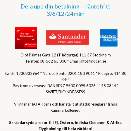
Dela upp din betalning – räntefritt
3/6/12/24mån
Olof Palmes Gata 12 (T-hötorget) 111 37 Stockholm
Telefon: 08-562 65 000 * Email: info@indcen.se
Swish: 1230832964 * Nordea konto 3201 180 9061 * Plusgiro: 414 80
34-4
Pay from overseas: IBAN SE97 9500 0099 6026 4148 0344 *
SWIFT/BIC: NDEASESS
Vi innehar IATA-licens och har ställt ut statlig resegaranti hos
Kammarkollegiet.
Skräddarsydda resor till Fj. Östern, Indiska Oceanen & Afrika.
Flygbokning till hela världen!