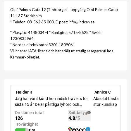
Olof Palmes Gata 12 (T-hötorget – uppgång Olof Palmes Gata)
111 37 Stockholm
* Telefon: 08-562 65 000, E-post: info@indcen.se
* Plusgiro: 4148034-4 * Bankgiro: 5715-8628 * Swish:
1230832964
* Nordea direktkonto: 3201 1809061
Vi innehar IATA-licens och har ställt ut statlig resegaranti hos
Kammarkollegiet.