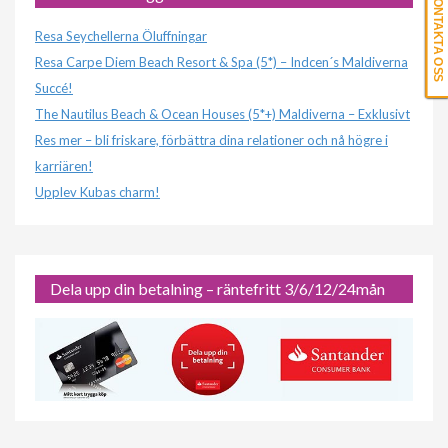
KONTAKTA OSS
Resa Seychellerna Öluffningar
Resa Carpe Diem Beach Resort & Spa (5*) – Indcen´s Maldiverna
Succé!
The Nautilus Beach & Ocean Houses (5*+) Maldiverna – Exklusivt
Res mer – bli friskare, förbättra dina relationer och nå högre i
karriären!
Upplev Kubas charm!
Dela upp din betalning – räntefritt 3/6/12/24mån