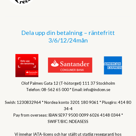
Dela upp din betalning – räntefritt
3/6/12/24mån
Olof Palmes Gata 12 (T-hötorget) 111 37 Stockholm
Telefon: 08-562 65 000 * Email: info@indcen.se
Swish: 1230832964 * Nordea konto 3201 180 9061 * Plusgiro: 414 80
34-4
Pay from overseas: IBAN SE97 9500 0099 6026 4148 0344 *
SWIFT/BIC: NDEASESS
Vi innehar IATA-licens och har ställt ut statlig resegaranti hos