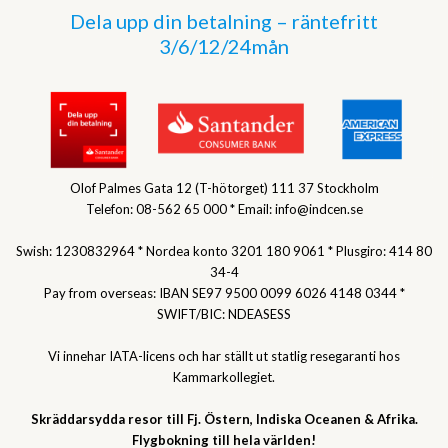
Dela upp din betalning – räntefritt
3/6/12/24mån
Olof Palmes Gata 12 (T-hötorget) 111 37 Stockholm
Telefon: 08-562 65 000 * Email: info@indcen.se
Swish: 1230832964 * Nordea konto 3201 180 9061 * Plusgiro: 414 80
34-4
Pay from overseas: IBAN SE97 9500 0099 6026 4148 0344 *
SWIFT/BIC: NDEASESS
Vi innehar IATA-licens och har ställt ut statlig resegaranti hos
Kammarkollegiet.
Skräddarsydda resor till Fj. Östern, Indiska Oceanen & Afrika.
Flygbokning till hela världen!