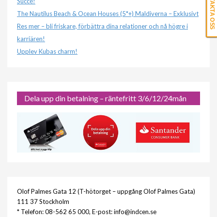
KONTAKTA OSS
Succé!
The Nautilus Beach & Ocean Houses (5*+) Maldiverna – Exklusivt
Res mer – bli friskare, förbättra dina relationer och nå högre i
karriären!
Upplev Kubas charm!
Dela upp din betalning – räntefritt 3/6/12/24mån
Olof Palmes Gata 12 (T-hötorget – uppgång Olof Palmes Gata)
111 37 Stockholm
* Telefon: 08-562 65 000, E-post: info@indcen.se