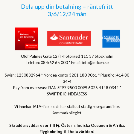
Dela upp din betalning – räntefritt
3/6/12/24mån
Olof Palmes Gata 12 (T-hötorget) 111 37 Stockholm
Telefon: 08-562 65 000 * Email: info@indcen.se
Swish: 1230832964 * Nordea konto 3201 180 9061 * Plusgiro: 414 80
34-4
Pay from overseas: IBAN SE97 9500 0099 6026 4148 0344 *
SWIFT/BIC: NDEASESS
Vi innehar IATA-licens och har ställt ut statlig resegaranti hos
Kammarkollegiet.
Skräddarsydda resor till Fj. Östern, Indiska Oceanen & Afrika.
Flygbokning till hela världen!