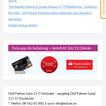
KONTAKTA OSS
Succé!
The Nautilus Beach & Ocean Houses (5*+) Maldiverna – Exklusivt
Res mer – bli friskare, förbättra dina relationer och nå högre i
karriären!
Upplev Kubas charm!
Dela upp din betalning – räntefritt 3/6/12/24mån
Olof Palmes Gata 12 (T-hötorget – uppgång Olof Palmes Gata)
111 37 Stockholm
* Telefon: 08-562 65 000, E-post: info@indcen.se