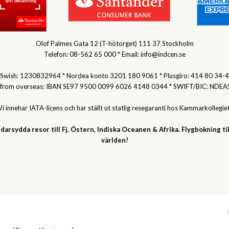
Olof Palmes Gata 12 (T-hötorget) 111 37 Stockholm
Telefon: 08-562 65 000 * Email: info@indcen.se
Swish: 1230832964 * Nordea konto 3201 180 9061 * Plusgiro: 414 80 34-4
 from overseas: IBAN SE97 9500 0099 6026 4148 0344 * SWIFT/BIC: NDEA
Vi innehar IATA-licens och har ställt ut statlig resegaranti hos Kammarkollegiet
darsydda resor till Fj. Östern, Indiska Oceanen & Afrika. Flygbokning til
världen!