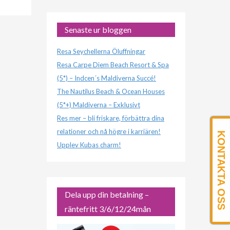
Senaste ur bloggen
Resa Seychellerna Öluffningar
Resa Carpe Diem Beach Resort & Spa
(5*) – Indcen´s Maldiverna Succé!
The Nautilus Beach & Ocean Houses
(5*+) Maldiverna – Exklusivt
Res mer – bli friskare, förbättra dina
relationer och nå högre i karriären!
KONTAKTA OSS
Upplev Kubas charm!
Dela upp din betalning –
räntefritt 3/6/12/24mån