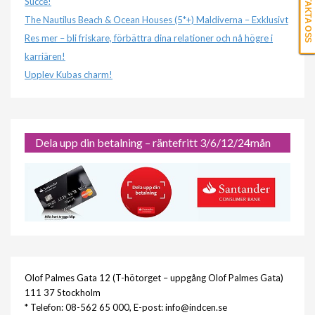
KONTAKTA OSS
Succé!
The Nautilus Beach & Ocean Houses (5*+) Maldiverna – Exklusivt
Res mer – bli friskare, förbättra dina relationer och nå högre i
karriären!
Upplev Kubas charm!
Dela upp din betalning – räntefritt 3/6/12/24mån
Olof Palmes Gata 12 (T-hötorget – uppgång Olof Palmes Gata)
111 37 Stockholm
* Telefon: 08-562 65 000, E-post: info@indcen.se