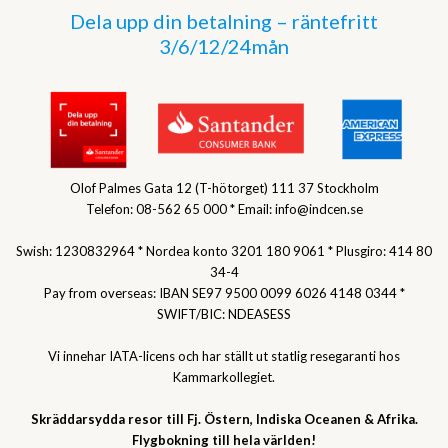
Dela upp din betalning – räntefritt
3/6/12/24mån
Olof Palmes Gata 12 (T-hötorget) 111 37 Stockholm
Telefon: 08-562 65 000 * Email: info@indcen.se
Swish: 1230832964 * Nordea konto 3201 180 9061 * Plusgiro: 414 80
34-4
Pay from overseas: IBAN SE97 9500 0099 6026 4148 0344 *
SWIFT/BIC: NDEASESS
Vi innehar IATA-licens och har ställt ut statlig resegaranti hos
Kammarkollegiet.
Skräddarsydda resor till Fj. Östern, Indiska Oceanen & Afrika.
Flygbokning till hela världen!