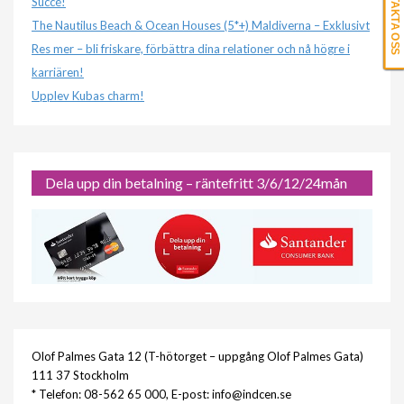
KONTAKTA OSS
Succé!
The Nautilus Beach & Ocean Houses (5*+) Maldiverna – Exklusivt
Res mer – bli friskare, förbättra dina relationer och nå högre i
karriären!
Upplev Kubas charm!
Dela upp din betalning – räntefritt 3/6/12/24mån
Olof Palmes Gata 12 (T-hötorget – uppgång Olof Palmes Gata)
111 37 Stockholm
* Telefon: 08-562 65 000, E-post: info@indcen.se