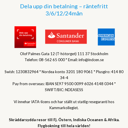
Dela upp din betalning – räntefritt
3/6/12/24mån
Olof Palmes Gata 12 (T-hötorget) 111 37 Stockholm
Telefon: 08-562 65 000 * Email: info@indcen.se
Swish: 1230832964 * Nordea konto 3201 180 9061 * Plusgiro: 414 80
34-4
Pay from overseas: IBAN SE97 9500 0099 6026 4148 0344 *
SWIFT/BIC: NDEASESS
Vi innehar IATA-licens och har ställt ut statlig resegaranti hos
Kammarkollegiet.
Skräddarsydda resor till Fj. Östern, Indiska Oceanen & Afrika.
Flygbokning till hela världen!