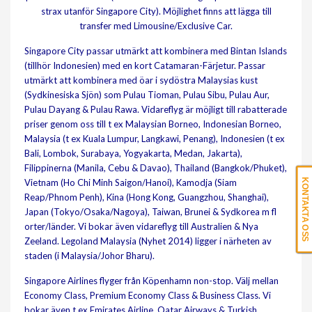
strax utanför Singapore City). Möjlighet finns att lägga till
transfer med Limousine/Exclusive Car.
Singapore City passar utmärkt att kombinera med Bintan Islands
(tillhör Indonesien) med en kort Catamaran-Färjetur. Passar
utmärkt att kombinera med öar i sydöstra Malaysias kust
(Sydkinesiska Sjön) som Pulau Tioman, Pulau Sibu, Pulau Aur,
Pulau Dayang & Pulau Rawa. Vidareflyg är möjligt till rabatterade
priser genom oss till t ex Malaysian Borneo, Indonesian Borneo,
Malaysia (t ex Kuala Lumpur, Langkawi, Penang), Indonesien (t ex
Bali, Lombok, Surabaya, Yogyakarta, Medan, Jakarta),
Filippinerna (Manila, Cebu & Davao), Thailand (Bangkok/Phuket),
KONTAKTA OSS
Vietnam (Ho Chi Minh Saigon/Hanoi), Kamodja (Siam
Reap/Phnom Penh), Kina (Hong Kong, Guangzhou, Shanghai),
Japan (Tokyo/Osaka/Nagoya), Taiwan, Brunei & Sydkorea m fl
orter/länder. Vi bokar även vidareflyg till Australien & Nya
Zeeland. Legoland Malaysia (Nyhet 2014) ligger i närheten av
staden (i Malaysia/Johor Bharu).
Singapore Airlines flyger från Köpenhamn non-stop. Välj mellan
Economy Class, Premium Economy Class & Business Class. Vi
bokar även t ex Emirates Airline, Qatar Airways & Turkish