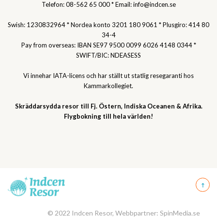
Telefon: 08-562 65 000 * Email: info@indcen.se
Swish: 1230832964 * Nordea konto 3201 180 9061 * Plusgiro: 414 80
34-4
Pay from overseas: IBAN SE97 9500 0099 6026 4148 0344 *
SWIFT/BIC: NDEASESS
Vi innehar IATA-licens och har ställt ut statlig resegaranti hos
Kammarkollegiet.
Skräddarsydda resor till Fj. Östern, Indiska Oceanen & Afrika.
Flygbokning till hela världen!
© 2022 Indcen Resor, Webbpartner: SpinMedia.se