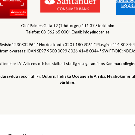
Olof Palmes Gata 12 (T-hötorget) 111 37 Stockholm
Telefon: 08-562 65 000 * Email: info@indcen.se
Swish: 1230832964 * Nordea konto 3201 180 9061 * Plusgiro: 414 80 34-4
 from overseas: IBAN SE97 9500 0099 6026 4148 0344 * SWIFT/BIC: NDEA
Vi innehar IATA-licens och har ställt ut statlig resegaranti hos Kammarkollegiet
darsydda resor till Fj. Östern, Indiska Oceanen & Afrika. Flygbokning til
världen!