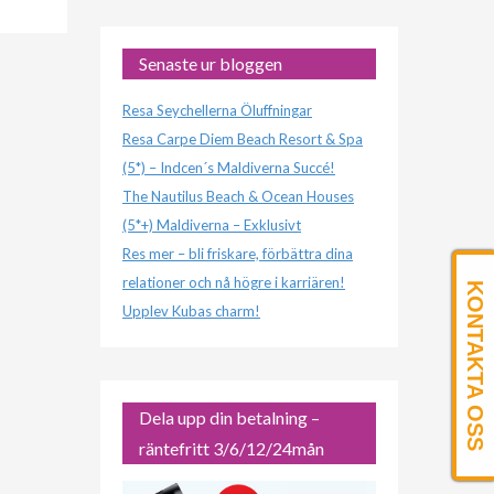
Senaste ur bloggen
Resa Seychellerna Öluffningar
Resa Carpe Diem Beach Resort & Spa
(5*) – Indcen´s Maldiverna Succé!
The Nautilus Beach & Ocean Houses
(5*+) Maldiverna – Exklusivt
Res mer – bli friskare, förbättra dina
relationer och nå högre i karriären!
KONTAKTA OSS
Upplev Kubas charm!
Dela upp din betalning –
räntefritt 3/6/12/24mån