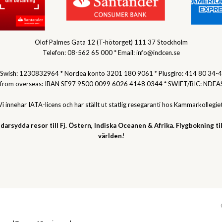
Olof Palmes Gata 12 (T-hötorget) 111 37 Stockholm
Telefon: 08-562 65 000 * Email: info@indcen.se
Swish: 1230832964 * Nordea konto 3201 180 9061 * Plusgiro: 414 80 34-4
 from overseas: IBAN SE97 9500 0099 6026 4148 0344 * SWIFT/BIC: NDEA
Vi innehar IATA-licens och har ställt ut statlig resegaranti hos Kammarkollegiet
darsydda resor till Fj. Östern, Indiska Oceanen & Afrika. Flygbokning til
världen!