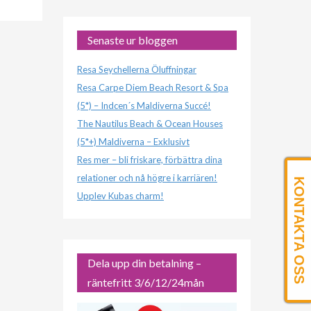
Senaste ur bloggen
Resa Seychellerna Öluffningar
Resa Carpe Diem Beach Resort & Spa
(5*) – Indcen´s Maldiverna Succé!
The Nautilus Beach & Ocean Houses
(5*+) Maldiverna – Exklusivt
Res mer – bli friskare, förbättra dina
relationer och nå högre i karriären!
KONTAKTA OSS
Upplev Kubas charm!
Dela upp din betalning –
räntefritt 3/6/12/24mån