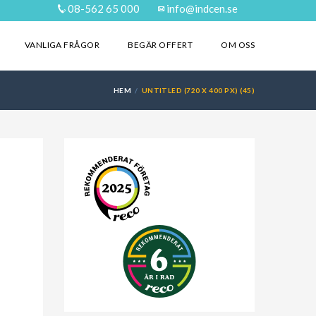
08-562 65 000
info@indcen.se
VANLIGA FRÅGOR
BEGÄR OFFERT
OM OSS
HEM
UNTITLED (720 X 400 PX) (45)