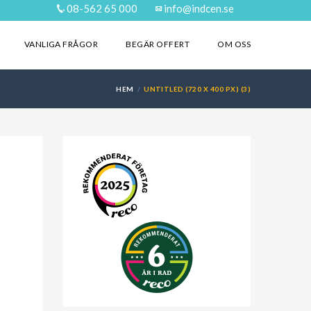
08-562 65 000
info@indcen.se
VANLIGA FRÅGOR
BEGÄR OFFERT
OM OSS
HEM
UNTITLED (720 X 400 PX) (3)