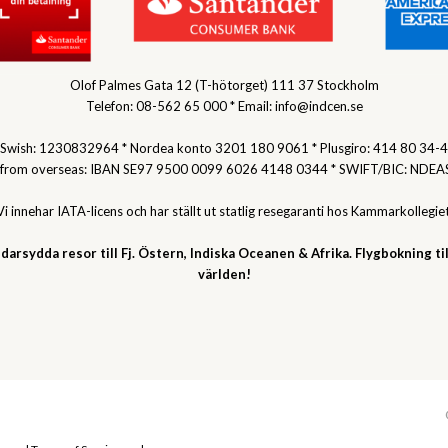
Olof Palmes Gata 12 (T-hötorget) 111 37 Stockholm
Telefon: 08-562 65 000 * Email: info@indcen.se
Swish: 1230832964 * Nordea konto 3201 180 9061 * Plusgiro: 414 80 34-4
 from overseas: IBAN SE97 9500 0099 6026 4148 0344 * SWIFT/BIC: NDEA
Vi innehar IATA-licens och har ställt ut statlig resegaranti hos Kammarkollegiet
darsydda resor till Fj. Östern, Indiska Oceanen & Afrika. Flygbokning til
världen!