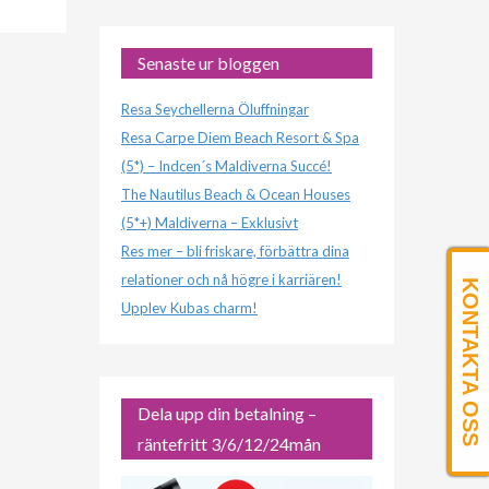
Senaste ur bloggen
Resa Seychellerna Öluffningar
Resa Carpe Diem Beach Resort & Spa
(5*) – Indcen´s Maldiverna Succé!
The Nautilus Beach & Ocean Houses
(5*+) Maldiverna – Exklusivt
Res mer – bli friskare, förbättra dina
relationer och nå högre i karriären!
KONTAKTA OSS
Upplev Kubas charm!
Dela upp din betalning –
räntefritt 3/6/12/24mån