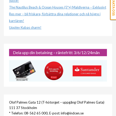
KONTAKTA OSS
Succé!
The Nautilus Beach & Ocean Houses (5*+) Maldiverna – Exklusivt
Res mer – bli friskare, förbättra dina relationer och nå högre i
karriären!
Upplev Kubas charm!
Dela upp din betalning – räntefritt 3/6/12/24mån
Olof Palmes Gata 12 (T-hötorget – uppgång Olof Palmes Gata)
111 37 Stockholm
* Telefon: 08-562 65 000, E-post: info@indcen.se