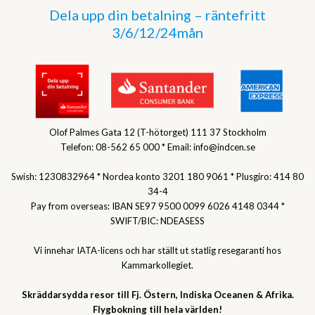
Dela upp din betalning – räntefritt
3/6/12/24mån
Olof Palmes Gata 12 (T-hötorget) 111 37 Stockholm
Telefon: 08-562 65 000 * Email: info@indcen.se
Swish: 1230832964 * Nordea konto 3201 180 9061 * Plusgiro: 414 80
34-4
Pay from overseas: IBAN SE97 9500 0099 6026 4148 0344 *
SWIFT/BIC: NDEASESS
Vi innehar IATA-licens och har ställt ut statlig resegaranti hos
Kammarkollegiet.
Skräddarsydda resor till Fj. Östern, Indiska Oceanen & Afrika.
Flygbokning till hela världen!