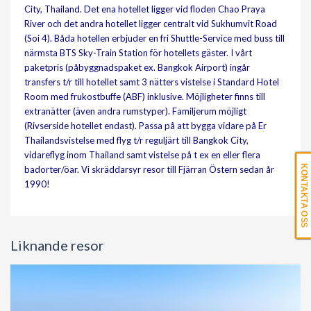
City, Thailand. Det ena hotellet ligger vid floden Chao Praya
River och det andra hotellet ligger centralt vid Sukhumvit Road
(Soi 4). Båda hotellen erbjuder en fri Shuttle-Service med buss till
närmsta BTS Sky-Train Station för hotellets gäster.
I vårt
paketpris (påbyggnadspaket ex. Bangkok Airport) ingår
transfers t/r till hotellet samt 3 nätters vistelse i Standard Hotel
Room med frukostbuffe (ABF) inklusive. Möjligheter finns till
extranätter (även andra rumstyper). Familjerum möjligt
(Rivserside hotellet endast). Passa på att bygga vidare på Er
Thailandsvistelse med flyg t/r reguljärt till Bangkok City,
vidareflyg inom Thailand samt vistelse på t ex en eller flera
KONTAKTA OSS
badorter/öar. Vi skräddarsyr resor till Fjärran Östern sedan år
1990!
Liknande resor