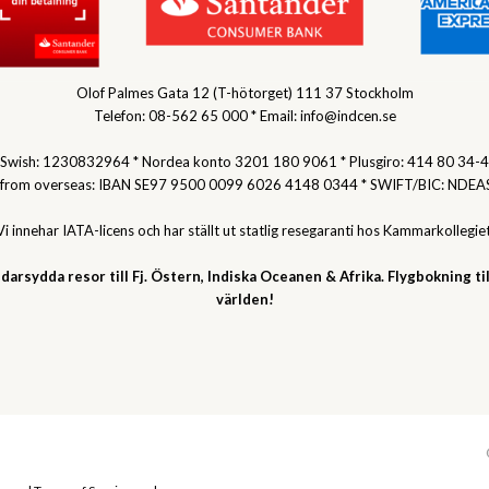
Olof Palmes Gata 12 (T-hötorget) 111 37 Stockholm
Telefon: 08-562 65 000 * Email: info@indcen.se
Swish: 1230832964 * Nordea konto 3201 180 9061 * Plusgiro: 414 80 34-4
 from overseas: IBAN SE97 9500 0099 6026 4148 0344 * SWIFT/BIC: NDEA
Vi innehar IATA-licens och har ställt ut statlig resegaranti hos Kammarkollegiet
darsydda resor till Fj. Östern, Indiska Oceanen & Afrika. Flygbokning til
världen!