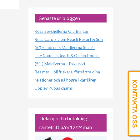
Senaste ur bloggen
Resa Seychellerna Öluffningar
Resa Carpe Diem Beach Resort & Spa
(5*) – Indcen´s Maldiverna Succé!
The Nautilus Beach & Ocean Houses
(5*+) Maldiverna – Exklusivt
Res mer – bli friskare, förbättra dina
relationer och nå högre i karriären!
KONTAKTA OSS
Upplev Kubas charm!
Dela upp din betalning –
räntefritt 3/6/12/24mån