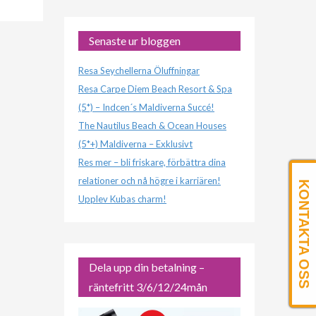
Senaste ur bloggen
Resa Seychellerna Öluffningar
Resa Carpe Diem Beach Resort & Spa
(5*) – Indcen´s Maldiverna Succé!
The Nautilus Beach & Ocean Houses
(5*+) Maldiverna – Exklusivt
Res mer – bli friskare, förbättra dina
relationer och nå högre i karriären!
KONTAKTA OSS
Upplev Kubas charm!
Dela upp din betalning –
räntefritt 3/6/12/24mån