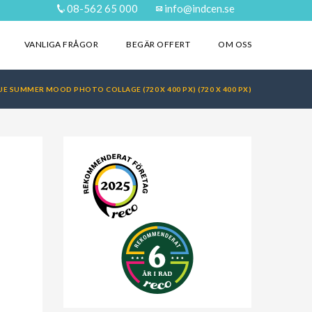
08-562 65 000
info@indcen.se
VANLIGA FRÅGOR
BEGÄR OFFERT
OM OSS
UE SUMMER MOOD PHOTO COLLAGE (720 X 400 PX) (720 X 400 PX)