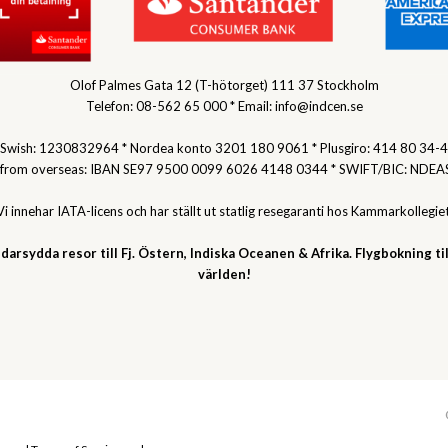
Olof Palmes Gata 12 (T-hötorget) 111 37 Stockholm
Telefon: 08-562 65 000 * Email: info@indcen.se
Swish: 1230832964 * Nordea konto 3201 180 9061 * Plusgiro: 414 80 34-4
 from overseas: IBAN SE97 9500 0099 6026 4148 0344 * SWIFT/BIC: NDEA
Vi innehar IATA-licens och har ställt ut statlig resegaranti hos Kammarkollegiet
darsydda resor till Fj. Östern, Indiska Oceanen & Afrika. Flygbokning til
världen!