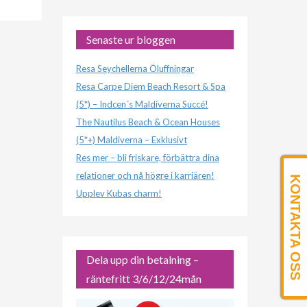
Senaste ur bloggen
Resa Seychellerna Öluffningar
Resa Carpe Diem Beach Resort & Spa
(5*) – Indcen´s Maldiverna Succé!
The Nautilus Beach & Ocean Houses
(5*+) Maldiverna – Exklusivt
Res mer – bli friskare, förbättra dina
relationer och nå högre i karriären!
KONTAKTA OSS
Upplev Kubas charm!
Dela upp din betalning –
räntefritt 3/6/12/24mån