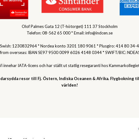
Olof Palmes Gata 12 (T-hötorget) 111 37 Stockholm
Telefon: 08-562 65 000 * Email: info@indcen.se
Swish: 1230832964 * Nordea konto 3201 180 9061 * Plusgiro: 414 80 34-4
 from overseas: IBAN SE97 9500 0099 6026 4148 0344 * SWIFT/BIC: NDEA
Vi innehar IATA-licens och har ställt ut statlig resegaranti hos Kammarkollegiet
darsydda resor till Fj. Östern, Indiska Oceanen & Afrika. Flygbokning til
världen!