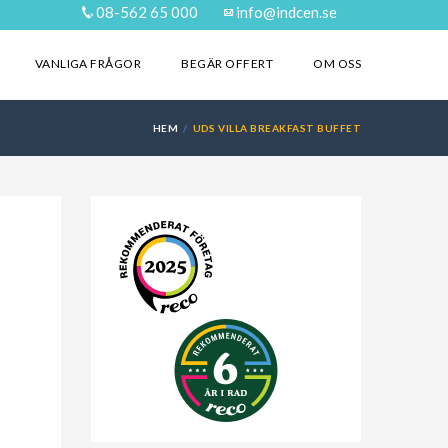
08-562 65 000
info@indcen.se
VANLIGA FRÅGOR
BEGÄR OFFERT
OM OSS
HEM
UDS VILLA BREAKFAST BUFFET