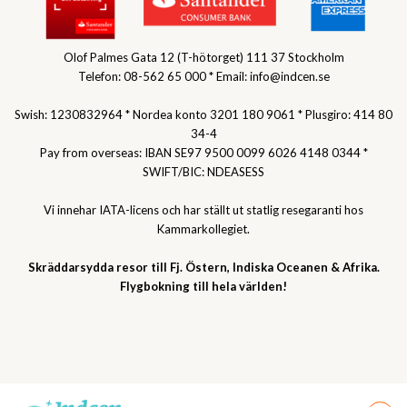
Olof Palmes Gata 12 (T-hötorget) 111 37 Stockholm
Telefon: 08-562 65 000 * Email: info@indcen.se
Swish: 1230832964 * Nordea konto 3201 180 9061 * Plusgiro: 414 80
34-4
Pay from overseas: IBAN SE97 9500 0099 6026 4148 0344 *
SWIFT/BIC: NDEASESS
Vi innehar IATA-licens och har ställt ut statlig resegaranti hos
Kammarkollegiet.
Skräddarsydda resor till Fj. Östern, Indiska Oceanen & Afrika.
Flygbokning till hela världen!