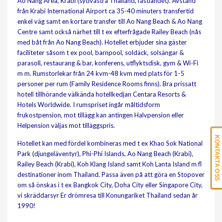
Ao Nang Area, Krabi (sydvästra Thailand, fastlandet). Avstånd
från Krabi International Airport ca 35-40 minuters transfertid
enkel väg samt en kortare transfer till Ao Nang Beach & Ao Nang
Centre samt också närhet till t ex efterfrågade Railey Beach (nås
med båt från Ao Nang Beach). Hotellet erbjuder sina gäster
faciliteter såsom t ex pool, barnpool, soldäck, solsängar &
parasoll, restaurang & bar, konferens, utflyktsdisk, gym & Wi-Fi
m m. Rumstorlekar från 24 kvm-48 kvm med plats för 1-5
personer per rum (Family Residence Rooms finns). Bra prissatt
hotell tillhörande välkända hotellkedjan Centara Resorts &
Hotels Worldwide. I rumspriset ingår måltidsform
frukostpension, mot tillägg kan antingen Halvpension eller
Helpension väljas mot tilläggspris.
KONTAKTA OSS
Hotellet kan med fördel kombineras med t ex Khao Sok National
Park (djungeläventyr), Phi-Phi Islands, Ao Nang Beach (Krabi),
Railey Beach (Krabi), Koh Klang Island samt Koh Lanta Island m fl
destinationer inom Thailand. Passa även på att göra en Stopover
om så önskas i t ex Bangkok City, Doha City eller Singapore City,
vi skräddarsyr Er drömresa till Konungariket Thailand sedan år
1990!