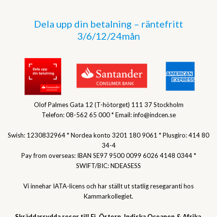
Dela upp din betalning – räntefritt
3/6/12/24mån
Olof Palmes Gata 12 (T-hötorget) 111 37 Stockholm
Telefon: 08-562 65 000 * Email: info@indcen.se
Swish: 1230832964 * Nordea konto 3201 180 9061 * Plusgiro: 414 80
34-4
Pay from overseas: IBAN SE97 9500 0099 6026 4148 0344 *
SWIFT/BIC: NDEASESS
Vi innehar IATA-licens och har ställt ut statlig resegaranti hos
Kammarkollegiet.
Skräddarsydda resor till Fj. Östern, Indiska Oceanen & Afrika.