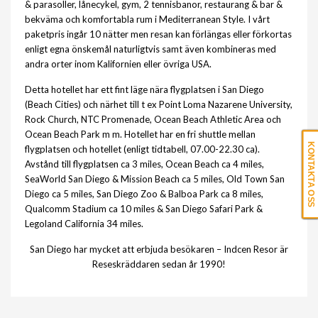
& parasoller, lånecykel, gym, 2 tennisbanor, restaurang & bar &
bekväma och komfortabla rum i Mediterranean Style. I vårt
paketpris ingår 10 nätter men resan kan förlängas eller förkortas
enligt egna önskemål naturligtvis samt även kombineras med
andra orter inom Kalifornien eller övriga USA.
Detta hotellet har ett fint läge nära flygplatsen i San Diego
(Beach Cities) och närhet till t ex Point Loma Nazarene University,
Rock Church, NTC Promenade, Ocean Beach Athletic Area och
Ocean Beach Park m m. Hotellet har en fri shuttle mellan
KONTAKTA OSS
flygplatsen och hotellet (enligt tidtabell, 07.00-22.30 ca).
Avstånd till flygplatsen ca 3 miles, Ocean Beach ca 4 miles,
SeaWorld San Diego & Mission Beach ca 5 miles, Old Town San
Diego ca 5 miles, San Diego Zoo & Balboa Park ca 8 miles,
Qualcomm Stadium ca 10 miles & San Diego Safari Park &
Legoland California 34 miles.
San Diego har mycket att erbjuda besökaren – Indcen Resor är
Reseskräddaren sedan år 1990!