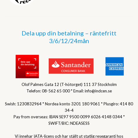
Dela upp din betalning – räntefritt
3/6/12/24mån
Olof Palmes Gata 12 (T-hötorget) 111 37 Stockholm
Telefon: 08-562 65 000 * Email: info@indcen.se
Swish: 1230832964 * Nordea konto 3201 180 9061 * Plusgiro: 414 80
34-4
Pay from overseas: IBAN SE97 9500 0099 6026 4148 0344 *
SWIFT/BIC: NDEASESS
Vi innehar IATA-licens och har ställt ut statlig resegaranti hos