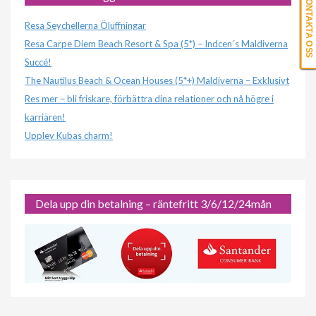
KONTAKTA OSS
Resa Seychellerna Öluffningar
Resa Carpe Diem Beach Resort & Spa (5*) – Indcen´s Maldiverna
Succé!
The Nautilus Beach & Ocean Houses (5*+) Maldiverna – Exklusivt
Res mer – bli friskare, förbättra dina relationer och nå högre i
karriären!
Upplev Kubas charm!
Dela upp din betalning – räntefritt 3/6/12/24mån