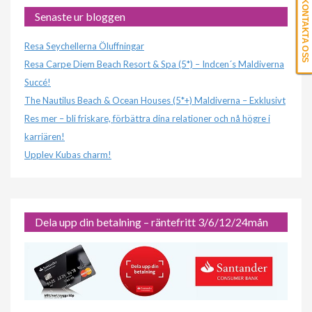
KONTAKTA OSS
Senaste ur bloggen
Resa Seychellerna Öluffningar
Resa Carpe Diem Beach Resort & Spa (5*) – Indcen´s Maldiverna
Succé!
The Nautilus Beach & Ocean Houses (5*+) Maldiverna – Exklusivt
Res mer – bli friskare, förbättra dina relationer och nå högre i
karriären!
Upplev Kubas charm!
Dela upp din betalning – räntefritt 3/6/12/24mån