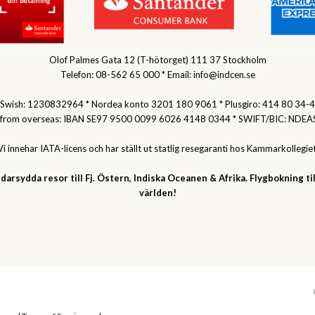
Olof Palmes Gata 12 (T-hötorget) 111 37 Stockholm
Telefon: 08-562 65 000 * Email: info@indcen.se
Swish: 1230832964 * Nordea konto 3201 180 9061 * Plusgiro: 414 80 34-4
 from overseas: IBAN SE97 9500 0099 6026 4148 0344 * SWIFT/BIC: NDEA
Vi innehar IATA-licens och har ställt ut statlig resegaranti hos Kammarkollegiet
darsydda resor till Fj. Östern, Indiska Oceanen & Afrika. Flygbokning til
världen!