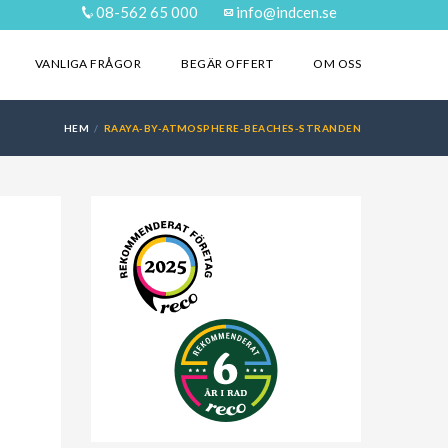
08-562 65 000
info@indcen.se
VANLIGA FRÅGOR
BEGÄR OFFERT
OM OSS
HEM
RAAYA-BY-ATMOSPHERE-BEACHES-STRANDEN