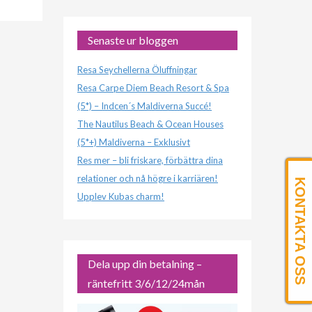
Senaste ur bloggen
Resa Seychellerna Öluffningar
Resa Carpe Diem Beach Resort & Spa
(5*) – Indcen´s Maldiverna Succé!
The Nautilus Beach & Ocean Houses
(5*+) Maldiverna – Exklusivt
Res mer – bli friskare, förbättra dina
relationer och nå högre i karriären!
KONTAKTA OSS
Upplev Kubas charm!
Dela upp din betalning –
räntefritt 3/6/12/24mån