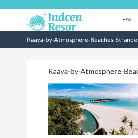
HEM
Raaya-by-Atmosphere-Beaches-Strande
Raaya-by-Atmosphere-Bea