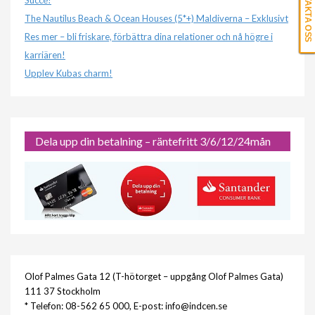
KONTAKTA OSS
Succé!
The Nautilus Beach & Ocean Houses (5*+) Maldiverna – Exklusivt
Res mer – bli friskare, förbättra dina relationer och nå högre i
karriären!
Upplev Kubas charm!
Dela upp din betalning – räntefritt 3/6/12/24mån
Olof Palmes Gata 12 (T-hötorget – uppgång Olof Palmes Gata)
111 37 Stockholm
* Telefon: 08-562 65 000, E-post: info@indcen.se