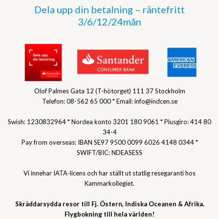
Dela upp din betalning – räntefritt
3/6/12/24mån
Olof Palmes Gata 12 (T-hötorget) 111 37 Stockholm
Telefon: 08-562 65 000 * Email: info@indcen.se
Swish: 1230832964 * Nordea konto 3201 180 9061 * Plusgiro: 414 80
34-4
Pay from overseas: IBAN SE97 9500 0099 6026 4148 0344 *
SWIFT/BIC: NDEASESS
Vi innehar IATA-licens och har ställt ut statlig resegaranti hos
Kammarkollegiet.
Skräddarsydda resor till Fj. Östern, Indiska Oceanen & Afrika.
Flygbokning till hela världen!