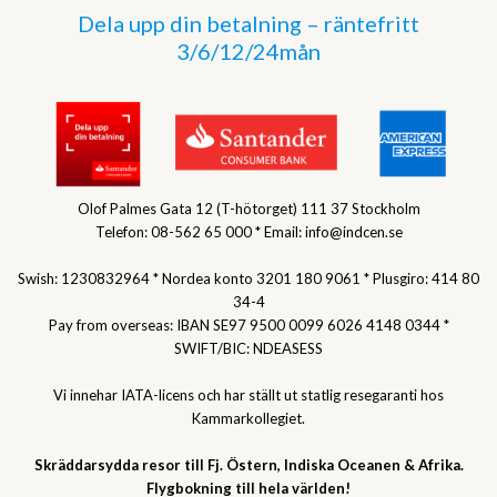
Dela upp din betalning – räntefritt
3/6/12/24mån
Olof Palmes Gata 12 (T-hötorget) 111 37 Stockholm
Telefon: 08-562 65 000 * Email: info@indcen.se
Swish: 1230832964 * Nordea konto 3201 180 9061 * Plusgiro: 414 80
34-4
Pay from overseas: IBAN SE97 9500 0099 6026 4148 0344 *
SWIFT/BIC: NDEASESS
Vi innehar IATA-licens och har ställt ut statlig resegaranti hos
Kammarkollegiet.
Skräddarsydda resor till Fj. Östern, Indiska Oceanen & Afrika.
Flygbokning till hela världen!