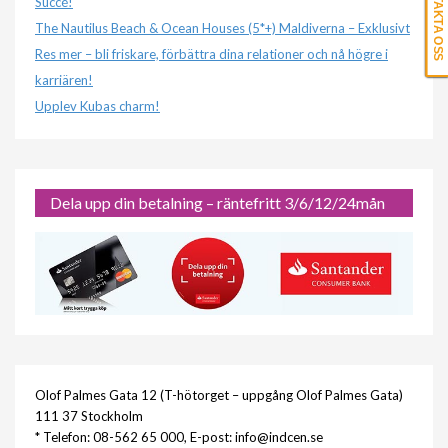
KONTAKTA OSS
Succé!
The Nautilus Beach & Ocean Houses (5*+) Maldiverna – Exklusivt
Res mer – bli friskare, förbättra dina relationer och nå högre i
karriären!
Upplev Kubas charm!
Dela upp din betalning – räntefritt 3/6/12/24mån
Olof Palmes Gata 12 (T-hötorget – uppgång Olof Palmes Gata)
111 37 Stockholm
* Telefon: 08-562 65 000, E-post: info@indcen.se