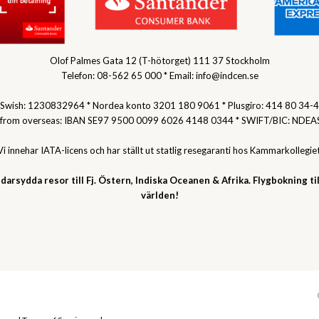
Olof Palmes Gata 12 (T-hötorget) 111 37 Stockholm
Telefon: 08-562 65 000 * Email: info@indcen.se
Swish: 1230832964 * Nordea konto 3201 180 9061 * Plusgiro: 414 80 34-4
 from overseas: IBAN SE97 9500 0099 6026 4148 0344 * SWIFT/BIC: NDEA
Vi innehar IATA-licens och har ställt ut statlig resegaranti hos Kammarkollegiet
darsydda resor till Fj. Östern, Indiska Oceanen & Afrika. Flygbokning til
världen!