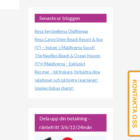
Senaste ur bloggen
Resa Seychellerna Öluffningar
Resa Carpe Diem Beach Resort & Spa
(5*) – Indcen´s Maldiverna Succé!
The Nautilus Beach & Ocean Houses
(5*+) Maldiverna – Exklusivt
Res mer – bli friskare, förbättra dina
relationer och nå högre i karriären!
KONTAKTA OSS
Upplev Kubas charm!
Dela upp din betalning –
räntefritt 3/6/12/24mån