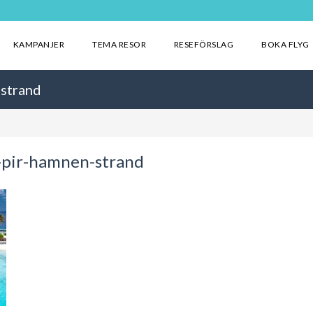
KAMPANJER
TEMA RESOR
RESEFÖRSLAG
BOKA FLYG
-strand
-pir-hamnen-strand