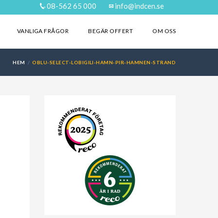
08-562 65 000
info@indcen.se
VANLIGA FRÅGOR
BEGÄR OFFERT
OM OSS
HEM
OBLU-SELECT-LOBIGILI-HAMN-PIR-HAMNEN-STRAND