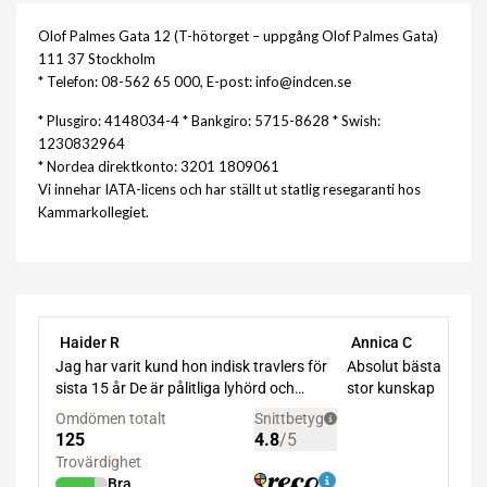
Olof Palmes Gata 12 (T-hötorget – uppgång Olof Palmes Gata)
111 37 Stockholm
* Telefon: 08-562 65 000, E-post: info@indcen.se
* Plusgiro: 4148034-4 * Bankgiro: 5715-8628 * Swish:
1230832964
* Nordea direktkonto: 3201 1809061
Vi innehar IATA-licens och har ställt ut statlig resegaranti hos
Kammarkollegiet.