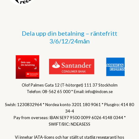
Dela upp din betalning – räntefritt
3/6/12/24mån
Olof Palmes Gata 12 (T-hötorget) 111 37 Stockholm
Telefon: 08-562 65 000 * Email: info@indcen.se
Swish: 1230832964 * Nordea konto 3201 180 9061 * Plusgiro: 414 80
34-4
Pay from overseas: IBAN SE97 9500 0099 6026 4148 0344 *
SWIFT/BIC: NDEASESS
Vi innehar IATA-licens och har ställt ut statlig resegaranti hos