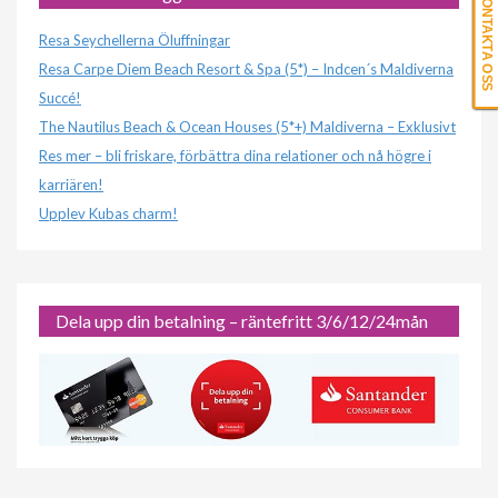
KONTAKTA OSS
Resa Seychellerna Öluffningar
Resa Carpe Diem Beach Resort & Spa (5*) – Indcen´s Maldiverna
Succé!
The Nautilus Beach & Ocean Houses (5*+) Maldiverna – Exklusivt
Res mer – bli friskare, förbättra dina relationer och nå högre i
karriären!
Upplev Kubas charm!
Dela upp din betalning – räntefritt 3/6/12/24mån