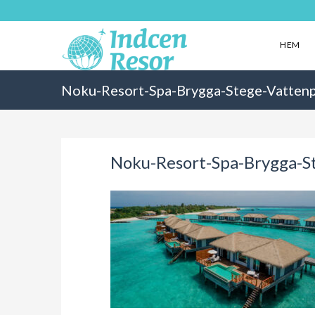
HEM
Noku-Resort-Spa-Brygga-Stege-Vattenp
Noku-Resort-Spa-Brygga-St