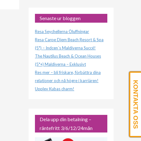
Senaste ur bloggen
Resa Seychellerna Öluffningar
Resa Carpe Diem Beach Resort & Spa
(5*) – Indcen´s Maldiverna Succé!
The Nautilus Beach & Ocean Houses
(5*+) Maldiverna – Exklusivt
Res mer – bli friskare, förbättra dina
relationer och nå högre i karriären!
KONTAKTA OSS
Upplev Kubas charm!
Dela upp din betalning –
räntefritt 3/6/12/24mån