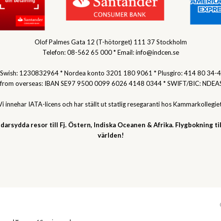
Olof Palmes Gata 12 (T-hötorget) 111 37 Stockholm
Telefon: 08-562 65 000 * Email: info@indcen.se
Swish: 1230832964 * Nordea konto 3201 180 9061 * Plusgiro: 414 80 34-4
 from overseas: IBAN SE97 9500 0099 6026 4148 0344 * SWIFT/BIC: NDEA
Vi innehar IATA-licens och har ställt ut statlig resegaranti hos Kammarkollegiet
darsydda resor till Fj. Östern, Indiska Oceanen & Afrika. Flygbokning til
världen!