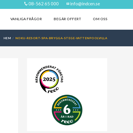
08-562 65 000
info@indcen.se
VANLIGA FRÅGOR
BEGÄR OFFERT
OM OSS
HEM
NOKU-RESORT-SPA-BRYGGA-STEGE-VATTENPOOLVILLA