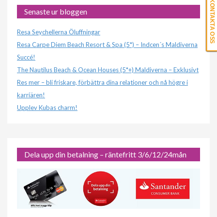
KONTAKTA OSS
Senaste ur bloggen
Resa Seychellerna Öluffningar
Resa Carpe Diem Beach Resort & Spa (5*) – Indcen´s Maldiverna
Succé!
The Nautilus Beach & Ocean Houses (5*+) Maldiverna – Exklusivt
Res mer – bli friskare, förbättra dina relationer och nå högre i
karriären!
Upplev Kubas charm!
Dela upp din betalning – räntefritt 3/6/12/24mån