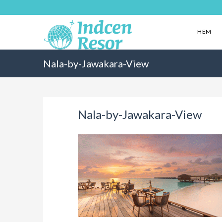
HEM
Nala-by-Jawakara-View
Nala-by-Jawakara-View