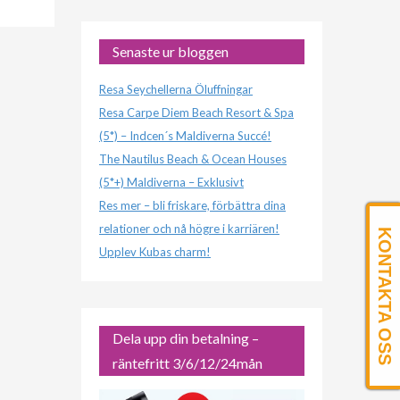
Senaste ur bloggen
Resa Seychellerna Öluffningar
Resa Carpe Diem Beach Resort & Spa
(5*) – Indcen´s Maldiverna Succé!
The Nautilus Beach & Ocean Houses
(5*+) Maldiverna – Exklusivt
Res mer – bli friskare, förbättra dina
relationer och nå högre i karriären!
KONTAKTA OSS
Upplev Kubas charm!
Dela upp din betalning –
räntefritt 3/6/12/24mån