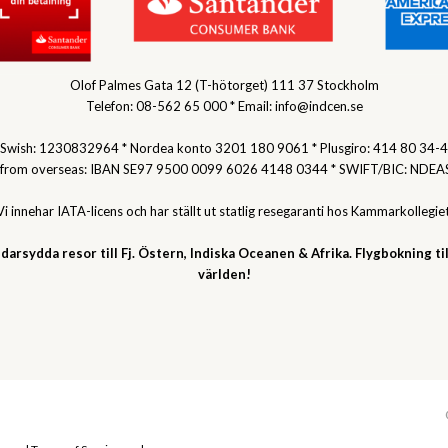
Olof Palmes Gata 12 (T-hötorget) 111 37 Stockholm
Telefon: 08-562 65 000 * Email: info@indcen.se
Swish: 1230832964 * Nordea konto 3201 180 9061 * Plusgiro: 414 80 34-4
 from overseas: IBAN SE97 9500 0099 6026 4148 0344 * SWIFT/BIC: NDEA
Vi innehar IATA-licens och har ställt ut statlig resegaranti hos Kammarkollegiet
darsydda resor till Fj. Östern, Indiska Oceanen & Afrika. Flygbokning til
världen!