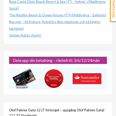
KONTAKTA OSS
Resa Carpe Diem Beach Resort & Spa (5*) – Indcen´s Maldiverna
Succé!
The Nautilus Beach & Ocean Houses (5*+) Maldiverna – Exklusivt
Res mer – bli friskare, förbättra dina relationer och nå högre i
karriären!
Upplev Kubas charm!
Dela upp din betalning – räntefritt 3/6/12/24mån
Olof Palmes Gata 12 (T-hötorget – uppgång Olof Palmes Gata)
111 37 Stockholm