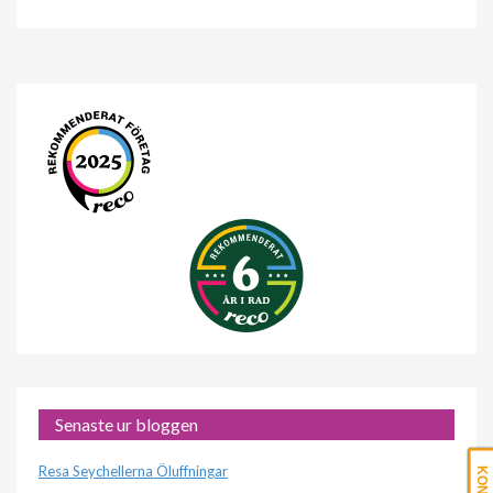
Senaste ur bloggen
Resa Seychellerna Öluffningar