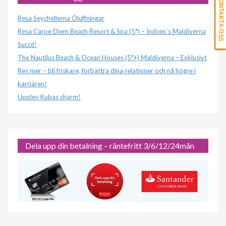
KONTAKTA OSS
Resa Seychellerna Öluffningar
Resa Carpe Diem Beach Resort & Spa (5*) – Indcen´s Maldiverna
Succé!
The Nautilus Beach & Ocean Houses (5*+) Maldiverna – Exklusivt
Res mer – bli friskare, förbättra dina relationer och nå högre i
karriären!
Upplev Kubas charm!
Dela upp din betalning – räntefritt 3/6/12/24mån