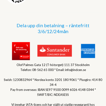
Dela upp din betalning – räntefritt
3/6/12/24mån
Olof Palmes Gata 12 (T-hötorget) 111 37 Stockholm
Telefon: 08-562 65 000 * Email: info@indcen.se
Swish: 1230832964 * Nordea konto 3201 180 9061 * Plusgiro: 414 80
34-4
Pay from overseas: IBAN SE97 9500 0099 6026 4148 0344 *
SWIFT/BIC: NDEASESS
Vi innehar IATA-licens och har ställt ut statlig resegaranti hos