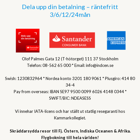
Dela upp din betalning – räntefritt
3/6/12/24mån
Olof Palmes Gata 12 (T-hötorget) 111 37 Stockholm
Telefon: 08-562 65 000 * Email: info@indcen.se
Swish: 1230832964 * Nordea konto 3201 180 9061 * Plusgiro: 414 80
34-4
Pay from overseas: IBAN SE97 9500 0099 6026 4148 0344 *
SWIFT/BIC: NDEASESS
Vi innehar IATA-licens och har ställt ut statlig resegaranti hos
Kammarkollegiet.
Skräddarsydda resor till Fj. Östern, Indiska Oceanen & Afrika.
Flygbokning till hela världen!