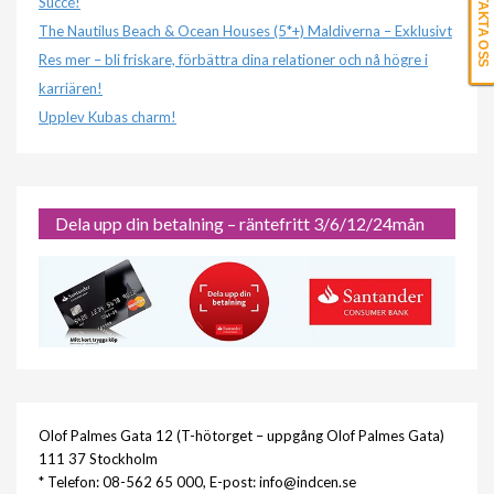
KONTAKTA OSS
Succé!
The Nautilus Beach & Ocean Houses (5*+) Maldiverna – Exklusivt
Res mer – bli friskare, förbättra dina relationer och nå högre i
karriären!
Upplev Kubas charm!
Dela upp din betalning – räntefritt 3/6/12/24mån
Olof Palmes Gata 12 (T-hötorget – uppgång Olof Palmes Gata)
111 37 Stockholm
* Telefon: 08-562 65 000, E-post: info@indcen.se