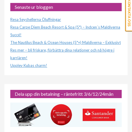
KONTAKTA OSS
Senaste ur bloggen
Resa Seychellerna Öluffningar
Resa Carpe Diem Beach Resort & Spa (5*) – Indcen´s Maldiverna
Succé!
The Nautilus Beach & Ocean Houses (5*+) Maldiverna – Exklusivt
Res mer – bli friskare, förbättra dina relationer och nå högre i
karriären!
Upplev Kubas charm!
Dela upp din betalning – räntefritt 3/6/12/24mån