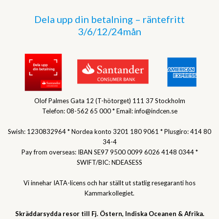
Dela upp din betalning – räntefritt
3/6/12/24mån
Olof Palmes Gata 12 (T-hötorget) 111 37 Stockholm
Telefon: 08-562 65 000 * Email: info@indcen.se
Swish: 1230832964 * Nordea konto 3201 180 9061 * Plusgiro: 414 80
34-4
Pay from overseas: IBAN SE97 9500 0099 6026 4148 0344 *
SWIFT/BIC: NDEASESS
Vi innehar IATA-licens och har ställt ut statlig resegaranti hos
Kammarkollegiet.
Skräddarsydda resor till Fj. Östern, Indiska Oceanen & Afrika.