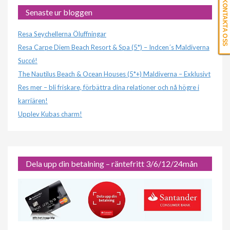
KONTAKTA OSS
Senaste ur bloggen
Resa Seychellerna Öluffningar
Resa Carpe Diem Beach Resort & Spa (5*) – Indcen´s Maldiverna
Succé!
The Nautilus Beach & Ocean Houses (5*+) Maldiverna – Exklusivt
Res mer – bli friskare, förbättra dina relationer och nå högre i
karriären!
Upplev Kubas charm!
Dela upp din betalning – räntefritt 3/6/12/24mån