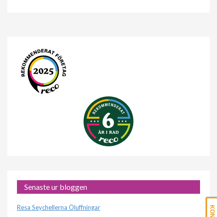
Senaste ur bloggen
Resa Seychellerna Öluffningar