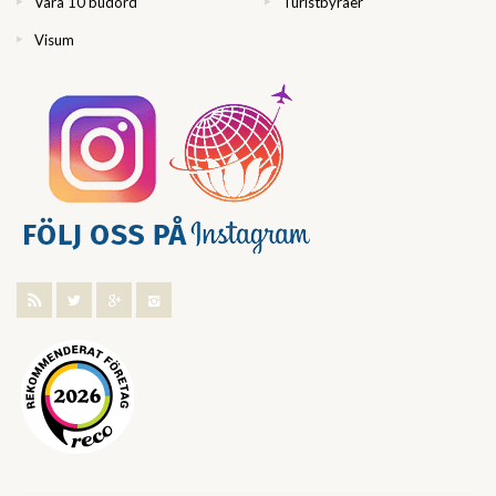
Våra 10 budord
Turistbyråer
Visum