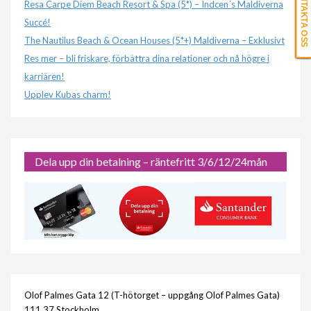
KONTAKTA OSS
Resa Carpe Diem Beach Resort & Spa (5*) – Indcen´s Maldiverna
Succé!
The Nautilus Beach & Ocean Houses (5*+) Maldiverna – Exklusivt
Res mer – bli friskare, förbättra dina relationer och nå högre i
karriären!
Upplev Kubas charm!
Dela upp din betalning – räntefritt 3/6/12/24mån
Olof Palmes Gata 12 (T-hötorget – uppgång Olof Palmes Gata)
111 37 Stockholm