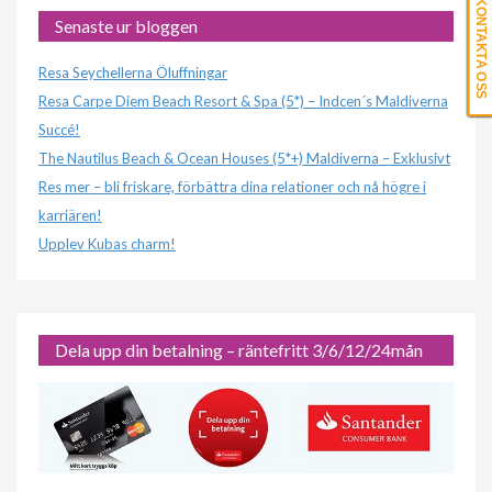
KONTAKTA OSS
Senaste ur bloggen
Resa Seychellerna Öluffningar
Resa Carpe Diem Beach Resort & Spa (5*) – Indcen´s Maldiverna
Succé!
The Nautilus Beach & Ocean Houses (5*+) Maldiverna – Exklusivt
Res mer – bli friskare, förbättra dina relationer och nå högre i
karriären!
Upplev Kubas charm!
Dela upp din betalning – räntefritt 3/6/12/24mån