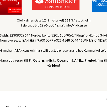
Olof Palmes Gata 12 (T-hötorget) 111 37 Stockholm
Telefon: 08-562 65 000 * Email: info@indcen.se
Swish: 1230832964 * Nordea konto 3201 180 9061 * Plusgiro: 414 80 34-4
 from overseas: IBAN SE97 9500 0099 6026 4148 0344 * SWIFT/BIC: NDEA
Vi innehar IATA-licens och har ställt ut statlig resegaranti hos Kammarkollegiet
darsydda resor till Fj. Östern, Indiska Oceanen & Afrika. Flygbokning til
världen!