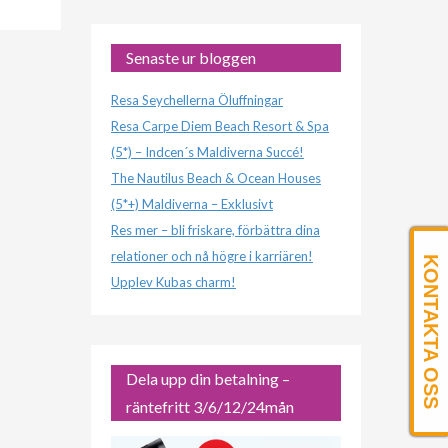
Senaste ur bloggen
Resa Seychellerna Öluffningar
Resa Carpe Diem Beach Resort & Spa
(5*) – Indcen´s Maldiverna Succé!
The Nautilus Beach & Ocean Houses
(5*+) Maldiverna – Exklusivt
Res mer – bli friskare, förbättra dina
relationer och nå högre i karriären!
KONTAKTA OSS
Upplev Kubas charm!
Dela upp din betalning –
räntefritt 3/6/12/24mån