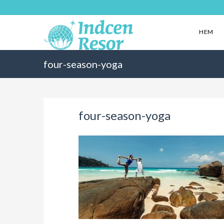
HEM
four-season-yoga
four-season-yoga