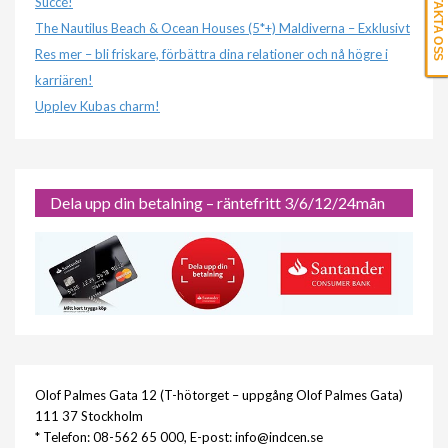
KONTAKTA OSS
Succé!
The Nautilus Beach & Ocean Houses (5*+) Maldiverna – Exklusivt
Res mer – bli friskare, förbättra dina relationer och nå högre i
karriären!
Upplev Kubas charm!
Dela upp din betalning – räntefritt 3/6/12/24mån
Olof Palmes Gata 12 (T-hötorget – uppgång Olof Palmes Gata)
111 37 Stockholm
* Telefon: 08-562 65 000, E-post: info@indcen.se