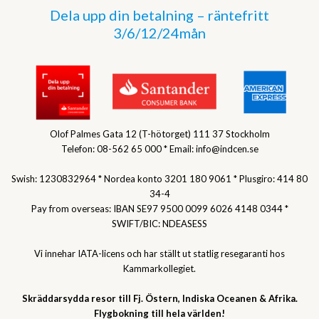
Dela upp din betalning – räntefritt
3/6/12/24mån
Olof Palmes Gata 12 (T-hötorget) 111 37 Stockholm
Telefon: 08-562 65 000 * Email: info@indcen.se
Swish: 1230832964 * Nordea konto 3201 180 9061 * Plusgiro: 414 80
34-4
Pay from overseas: IBAN SE97 9500 0099 6026 4148 0344 *
SWIFT/BIC: NDEASESS
Vi innehar IATA-licens och har ställt ut statlig resegaranti hos
Kammarkollegiet.
Skräddarsydda resor till Fj. Östern, Indiska Oceanen & Afrika.
Flygbokning till hela världen!